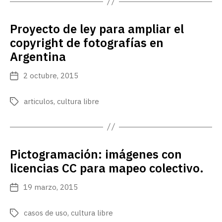
Proyecto de ley para ampliar el
copyright de fotografías en
Argentina
2 octubre, 2015
Fecha
de
publicación
articulos
,
cultura libre
Etiquetas
Pictogramación: imágenes con
licencias CC para mapeo colectivo.
19 marzo, 2015
Fecha
de
publicación
casos de uso
,
cultura libre
Etiquetas