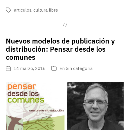
de
publicación
articulos
,
cultura libre
Etiquetas
Nuevos modelos de publicación y
distribución: Pensar desde los
comunes
14 marzo, 2016
En
Sin categoría
Fecha
Categorías
de
publicación