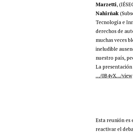
Marzetti
, (IÉSE
Nahirñak
(Subse
Tecnología e In
derechos de auto
muchas veces blo
ineludible ausen
nuestro país, pe
La presentación
…/0B4yX…/view
Esta reunión es 
reactivar el deb