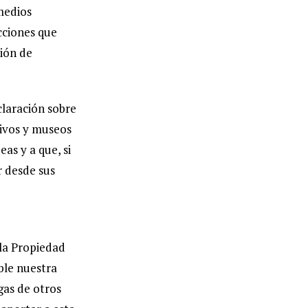
medios
cciones que
sión de
laración sobre
hivos y museos
as y a que, si
r desde sus
 la Propiedad
ble nuestra
gas de otros