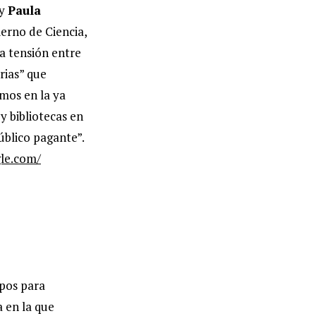
 y
Paula
erno de Ciencia,
a tensión entre
rias” que
amos en la ya
y bibliotecas en
úblico pagante”.
gle.com/
upos para
a en la que