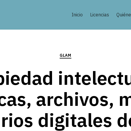
Inicio
Licencias
Quién
Categorías
GLAM
iedad intelect
ecas, archivos, 
rios digitales 