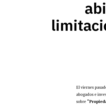
abi
limitac
El viernes pasad
abogados e inves
sobre
“Propieda