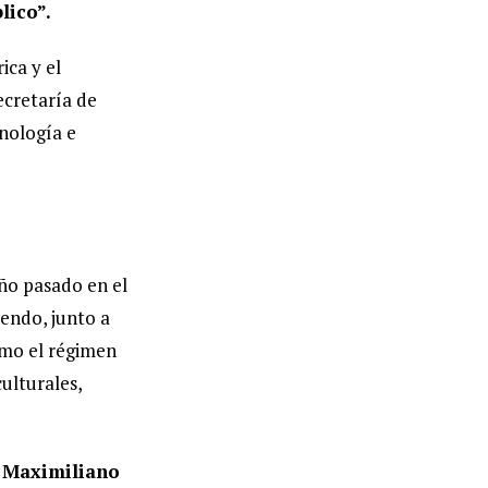
lico”.
ica y el
ecretaría de
cnología e
año pasado en el
endo, junto a
ómo el régimen
culturales,
,
Maximiliano