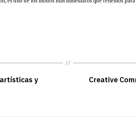
ión, es uno de los modos más inmediatos que tenemos para 
artísticas y
Creative Comm