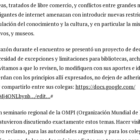
s, tratados de libre comercio, y conflictos entre grandes 
gigantes de internet amenazan con introducir nuevas restri
culación del conocimiento y la cultura, y en particular la mi
ivos, y museos.
razón durante el encuentro se presentó un proyecto de dec
esidad de excepciones y limitaciones para bibliotecas, arc
vitamos a que lo revisen, lo modifiquen con sus aportes e ide
rdan con los principios allí expresados, no dejen de adheri
 compartirlo entre sus colegas:
https://docs.google.com/
Mj4ONLbynb…/edit…
#
n seminario regional de la OMPI (Organización Mundial de
estuvieron discutiendo exactamente estos temas. Hacer visi
ro reclamo, para las autoridades argentinas y para los cole