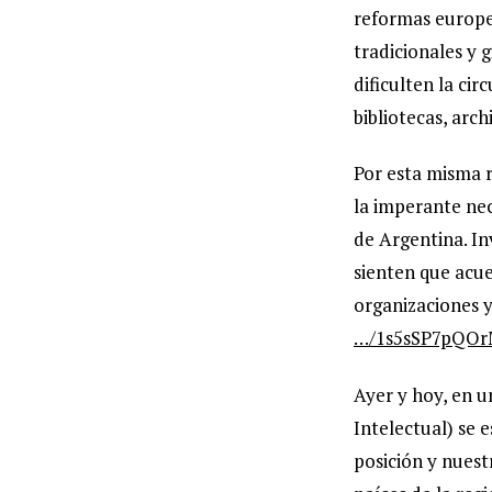
reformas europea
tradicionales y 
dificulten la cir
bibliotecas, arch
Por esta misma 
la imperante nec
de Argentina. In
sienten que acue
organizaciones y
…/1s5sSP7pQOr
Ayer y hoy, en u
Intelectual) se 
posición y nuest